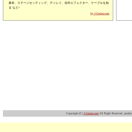
基本、ステージセッティング、ディレイ、自作エフェクター、ケーブルを知
る など>
by J-Guitar.com
Copyright:(C)
J-Guitar.com
All Right Reserved. produ