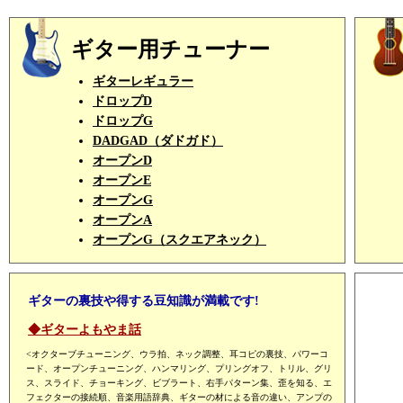
ギター用チューナー
ギターレギュラー
ドロップD
ドロップG
DADGAD（ダドガド）
オープンD
オープンE
オープンG
オープンA
オープンG（スクエアネック）
ギターの裏技や得する豆知識が満載です!
◆ギターよもやま話
<オクターブチューニング、ウラ拍、ネック調整、耳コピの裏技、パワーコ
ード、オープンチューニング、ハンマリング、プリングオフ、トリル、グリ
ス、スライド、チョーキング、ビブラート、右手パターン集、歪を知る、エ
フェクターの接続順、音楽用語辞典、ギターの材による音の違い、アンプの